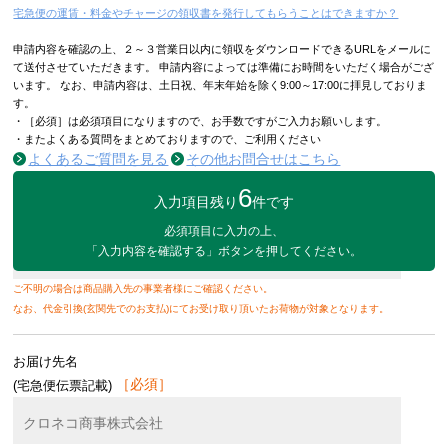
宅急便の運賃・料金やチャージの領収書を発行してもらうことはできますか？
申請内容を確認の上、２～３営業日以内に領収をダウンロードできるURLをメールに
て送付させていただきます。 申請内容によっては準備にお時間をいただく場合がござ
います。 なお、申請内容は、土日祝、年末年始を除く9:00～17:00に拝見しておりま
す。
・［必須］は必須項目になりますので、お手数ですがご入力お願いします。
・またよくある質問をまとめておりますので、ご利用ください
よくあるご質問を見る
その他お問合せはこちら
6
入力項目残り
件です
お問い合わせ送り状番号
必須項目に入力の上、
「入力内容を確認する」ボタンを
押してください。
ご不明の場合は商品購入先の事業者様にご確認ください。
なお、代金引換(玄関先でのお支払)にてお受け取り頂いたお荷物が対象となります。
お届け先名
(宅急便伝票記載)